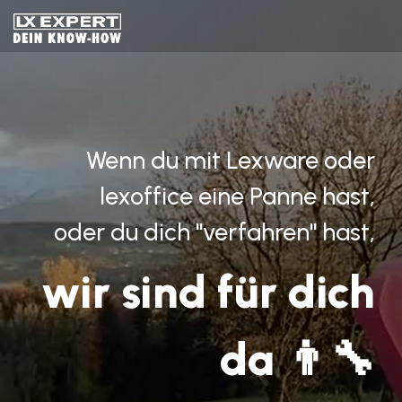
Skip
to
the
main
content.
Wenn du mit Lexware oder
lexoffice eine Panne hast,
oder du dich "verfahren" hast,
wir sind für dich
da 👨‍🔧